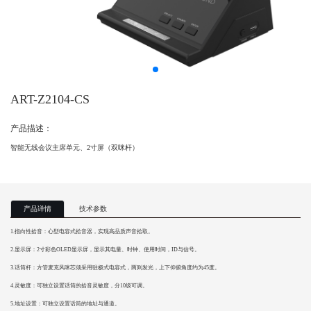
ART-Z2104-CS
产品描述：
智能无线会议主席单元、2寸屏（双咪杆）
产品详情
技术参数
1.指向性拾音：心型电容式拾音器，实现高品质声音拾取。
2.显示屏：2寸彩色OLED显示屏，显示其电量、时钟、使用时间，ID与信号。
3.话筒杆：方管麦克风咪芯须采用驻极式电容式，两则发光，上下仰俯角度约为45度。
4.灵敏度：可独立设置话筒的拾音灵敏度，分10级可调。
5.地址设置：可独立设置话筒的地址与通道。